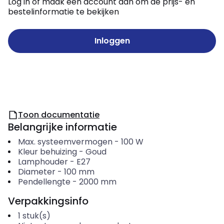
Log in of maak een account aan om de prijs- en
bestelinformatie te bekijken
Inloggen
Toon documentatie
Belangrijke informatie
Max. systeemvermogen
-
100
W
Kleur behuizing
-
Goud
Lamphouder
-
E27
Diameter
-
100
mm
Pendellengte
-
2000
mm
Verpakkingsinfo
1
stuk(s)