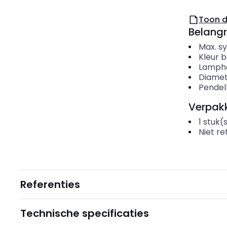
Toon 
Belangr
Max. 
Kleur b
Lamph
Diame
Pendel
Verpakk
1
stuk(
Niet r
Referenties
Technische specificaties