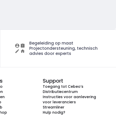
Begeleiding op maat
Projectondersteuning, technisch
advies door experts
s
Support
eo
Toegang tot Cebeo’s
en
Distributiecentrum
ken
Instructies voor aanlevering
p
voor leveranciers
ub
Streamliner
shop
Hulp nodig?