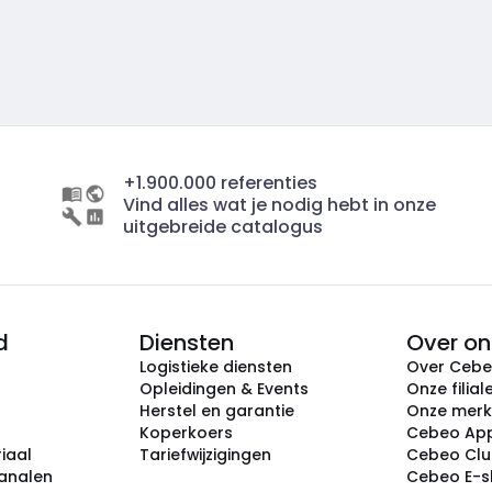
+1.900.000 referenties
Vind alles wat je nodig hebt in onze
uitgebreide catalogus
d
Diensten
Over on
Logistieke diensten
Over Ceb
Opleidingen & Events
Onze filial
Herstel en garantie
Onze mer
Koperkoers
Cebeo Ap
iaal
Tariefwijzigingen
Cebeo Cl
analen
Cebeo E-