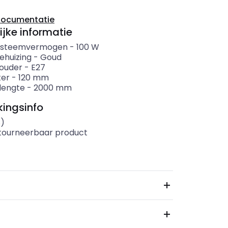
documentatie
ijke informatie
systeemvermogen
-
100
W
ehuizing
-
Goud
ouder
-
E27
ter
-
120
mm
lengte
-
2000
mm
ingsinfo
s)
etourneerbaar product