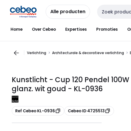
Overslaan
Overslaan
naar
naar
Alle producten
Zoekveld invoer
navigatie
inhoud
Home
Over Cebeo
Expertises
Promoties
O
Verlichting
Architecturale & decoratieve verlichting
Kunstlicht - Cup 120 Pendel 100W
glanz. wit goud - KL-0936
Kopiëren
Kopiëren
Ref Cebeo KL-0936
Cebeo ID 4725513