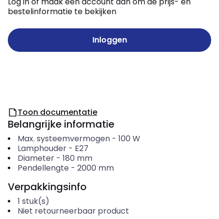
Log in of maak een account aan om de prijs- en
bestelinformatie te bekijken
Inloggen
Toon documentatie
Belangrijke informatie
Max. systeemvermogen
-
100
W
Lamphouder
-
E27
Diameter
-
180
mm
Pendellengte
-
2000
mm
Verpakkingsinfo
1
stuk(s)
Niet retourneerbaar product