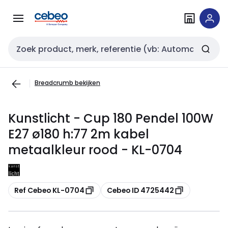
Overslaan
Overslaan
naar
naar
navigatie
inhoud
Zoekveld invoer
Breadcrumb bekijken
Kunstlicht - Cup 180 Pendel 100W
E27 ø180 h:77 2m kabel
metaalkleur rood - KL-0704
Kopiëren
Kopiëren
Ref Cebeo KL-0704
Cebeo ID 4725442