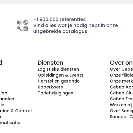
+1.900.000 referenties
Vind alles wat je nodig hebt in onze
uitgebreide catalogus
d
Diensten
Over on
Logistieke diensten
Over Ceb
Opleidingen & Events
Onze filial
Herstel en garantie
Onze mer
Koperkoers
Cebeo Ap
iaal
Tariefwijzigingen
Cebeo Cl
analen
Cebeo E-
tie
Werken bi
tion & Control
Over Sone
m
Sonepar 
omatisatie