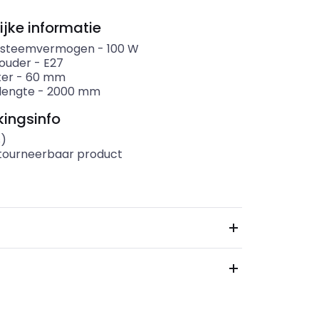
ijke informatie
systeemvermogen
-
100
W
ouder
-
E27
ter
-
60
mm
lengte
-
2000
mm
ingsinfo
s)
etourneerbaar product