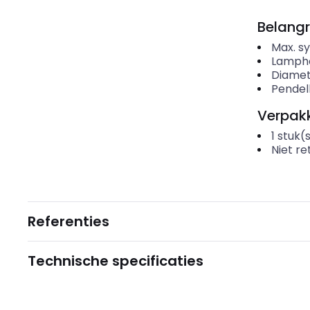
Belangr
Max. 
Lamph
Diame
Pendel
Verpakk
1
stuk(
Niet r
Referenties
Technische specificaties