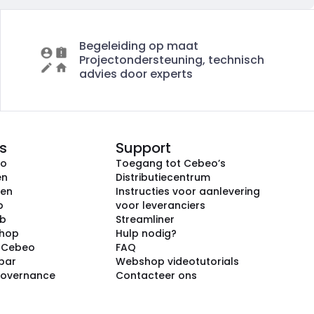
Begeleiding op maat
Projectondersteuning, technisch
advies door experts
s
Support
eo
Toegang tot Cebeo’s
en
Distributiecentrum
ken
Instructies voor aanlevering
p
voor leveranciers
ub
Streamliner
shop
Hulp nodig?
j Cebeo
FAQ
par
Webshop videotutorials
Governance
Contacteer ons