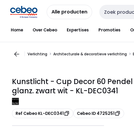
Overslaan
Overslaan
naar
naar
Alle producten
Zoekveld invoer
navigatie
inhoud
Home
Over Cebeo
Expertises
Promoties
O
Verlichting
Architecturale & decoratieve verlichting
Kunstlicht - Cup Decor 60 Pendel
glanz. zwart wit - KL-DEC0341
Kopiëren
Kopiëren
Ref Cebeo KL-DEC0341
Cebeo ID 4725251