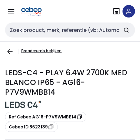
Overslaan
Overslaan
naar
naar
navigatie
inhoud
Zoekveld invoer
Breadcrumb bekijken
LEDS-C4 - PLAY 6.4W 2700K MED
BLANCO IP65 - AG16-
P7V9WMBB14
Kopiëren
Ref Cebeo AG16-P7V9WMBB14
Kopiëren
Cebeo ID 8623189