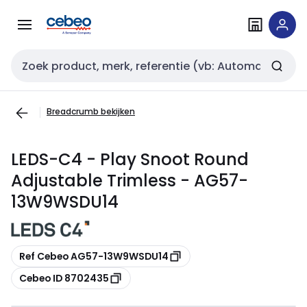
Overslaan
Overslaan
naar
naar
navigatie
inhoud
Zoekveld invoer
Breadcrumb bekijken
LEDS-C4 - Play Snoot Round
Adjustable Trimless - AG57-
13W9WSDU14
Kopiëren
Ref Cebeo AG57-13W9WSDU14
Kopiëren
Cebeo ID 8702435