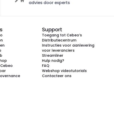
advies door experts
s
Support
eo
Toegang tot Cebeo’s
en
Distributiecentrum
ken
Instructies voor aanlevering
p
voor leveranciers
ub
Streamliner
shop
Hulp nodig?
j Cebeo
FAQ
par
Webshop videotutorials
Governance
Contacteer ons