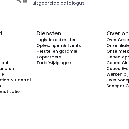
uitgebreide catalogus
d
Diensten
Over on
Logistieke diensten
Over Ceb
Opleidingen & Events
Onze filial
Herstel en garantie
Onze mer
Koperkoers
Cebeo Ap
iaal
Tariefwijzigingen
Cebeo Cl
analen
Cebeo E-
tie
Werken bi
tion & Control
Over Sone
m
Sonepar 
omatisatie