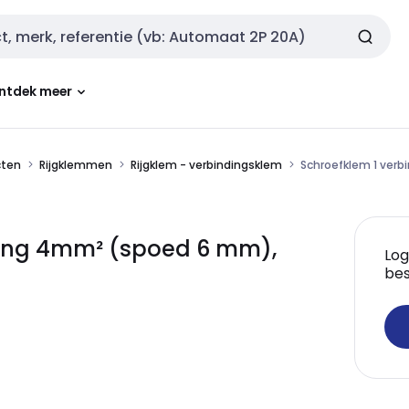
ntdek meer
cten
Rijgklemmen
Rijgklem - verbindingsklem
Schroefklem 1 verb
ding 4mm² (spoed 6 mm),
Log
bes