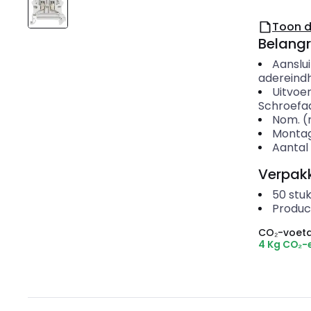
Toon 
Belangr
Aanslu
adereindh
Uitvoer
Schroefaa
Nom. (
Montag
Aantal 
Verpakk
50
stuk
Produc
CO₂-voeta
4 Kg CO₂-