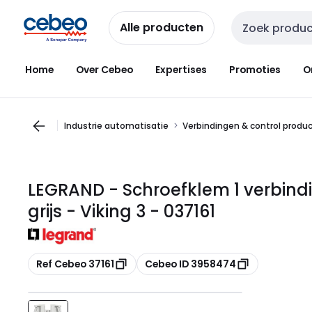
Overslaan
Overslaan
naar
naar
Alle producten
Zoekveld invoer
navigatie
inhoud
Home
Over Cebeo
Expertises
Promoties
O
Industrie automatisatie
Verbindingen & control produ
LEGRAND - Schroefklem 1 verbin
grijs - Viking 3 - 037161
Kopiëren
Kopiëren
Ref Cebeo 37161
Cebeo ID 3958474