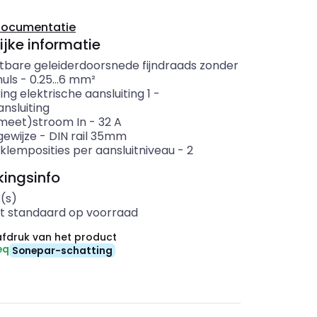
documentatie
ijke informatie
itbare geleiderdoorsnede fijndraads zonder
uls
-
0.25...6
mm²
ing elektrische aansluiting 1
-
nsluiting
meet)stroom In
-
32
A
ewijze
-
DIN rail 35mm
klemposities per aansluitniveau
-
2
ingsinfo
(s)
t standaard op voorraad
fdruk van het product
eq
Sonepar-schatting