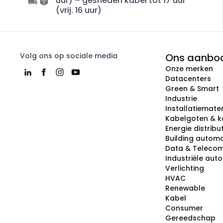
uur) – gesneden kabel tot 17 uur
(vrij. 16 uur)
Volg ons op sociale media
Ons aanbo
Onze merken
Datacenters
Green & Smart
Industrie
Installatiemater
Kabelgoten & k
Energie distribu
Building automa
Data & Teleco
Industriële aut
Verlichting
HVAC
Renewable
Kabel
Consumer
Gereedschap