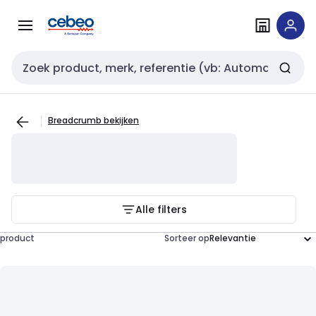
Overslaan
Overslaan
naar
naar
navigatie
inhoud
Zoekveld invoer
Breadcrumb bekijken
Alle filters
product
Sorteer op