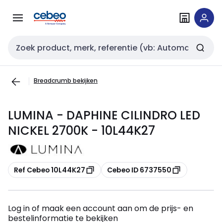
Overslaan
Overslaan
naar
naar
navigatie
inhoud
Zoekveld invoer
Breadcrumb bekijken
LUMINA - DAPHINE CILINDRO LED
NICKEL 2700K - 10L44K27
Kopiëren
Kopiëren
Ref Cebeo 10L44K27
Cebeo ID 6737550
Log in of maak een account aan om de prijs- en
bestelinformatie te bekijken