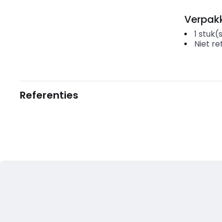
Verpakk
1
stuk(
Niet r
Referenties