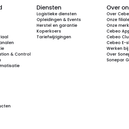
d
Diensten
Over on
Logistieke diensten
Over Ceb
Opleidingen & Events
Onze filial
Herstel en garantie
Onze mer
Koperkoers
Cebeo Ap
iaal
Tariefwijzigingen
Cebeo Cl
analen
Cebeo E-
tie
Werken bi
tion & Control
Over Sone
m
Sonepar 
omatisatie
ducten