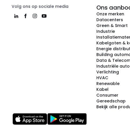
Volg ons op sociale media
Ons aanbo
Onze merken
Datacenters
Green & Smart
Industrie
Installatiemater
Kabelgoten & k
Energie distribu
Building automa
Data & Teleco
Industriële aut
Verlichting
HVAC
Renewable
Kabel
Consumer
Gereedschap
Bekijk alle pro