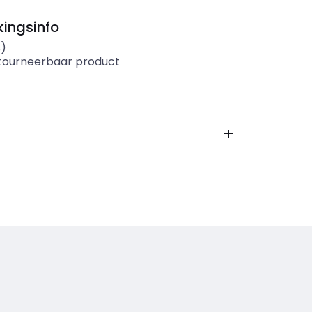
ingsinfo
s)
etourneerbaar product