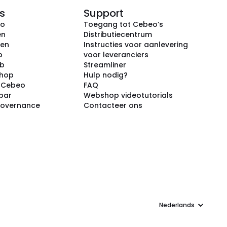
s
Support
eo
Toegang tot Cebeo’s
en
Distributiecentrum
ken
Instructies voor aanlevering
p
voor leveranciers
ub
Streamliner
shop
Hulp nodig?
j Cebeo
FAQ
par
Webshop videotutorials
Governance
Contacteer ons
Taal