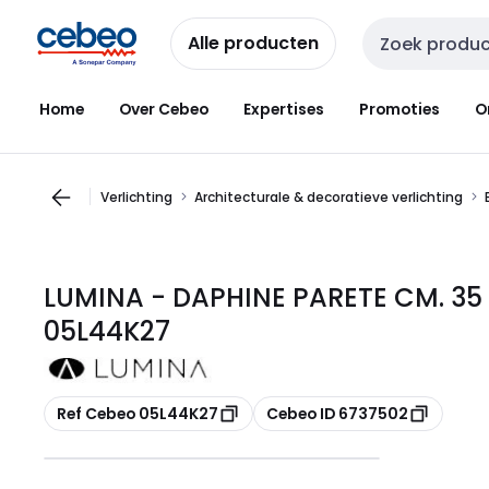
Overslaan
Overslaan
naar
naar
Alle producten
Zoekveld invoer
navigatie
inhoud
Home
Over Cebeo
Expertises
Promoties
O
Verlichting
Architecturale & decoratieve verlichting
LUMINA - DAPHINE PARETE CM. 35 
05L44K27
Kopiëren
Kopiëren
Ref Cebeo 05L44K27
Cebeo ID 6737502