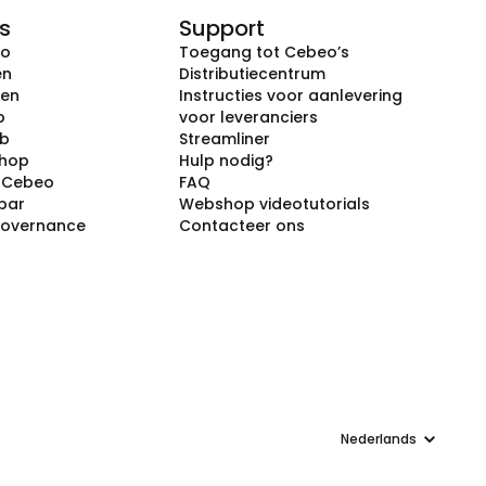
s
Support
eo
Toegang tot Cebeo’s
en
Distributiecentrum
ken
Instructies voor aanlevering
p
voor leveranciers
ub
Streamliner
shop
Hulp nodig?
j Cebeo
FAQ
par
Webshop videotutorials
Governance
Contacteer ons
Taal