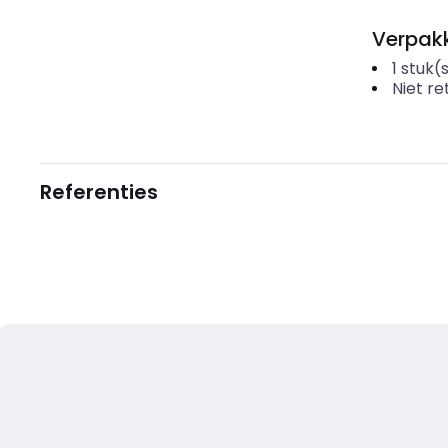
Verpakk
1
stuk(
Niet r
Referenties