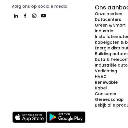
Volg ons op sociale media
Ons aanbo
Onze merken
Datacenters
Green & Smart
Industrie
Installatiemater
Kabelgoten & k
Energie distribu
Building automa
Data & Teleco
Industriële aut
Verlichting
HVAC
Renewable
Kabel
Consumer
Gereedschap
Bekijk alle pro