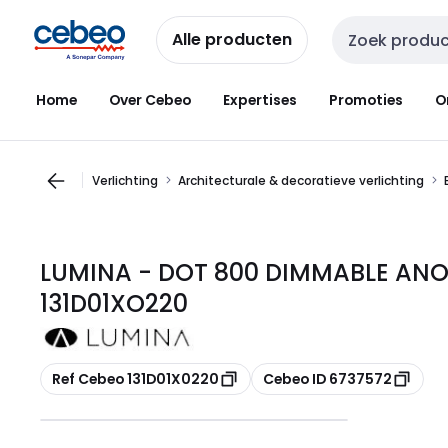
Overslaan
Overslaan
naar
naar
Alle producten
Zoekveld invoer
navigatie
inhoud
Home
Over Cebeo
Expertises
Promoties
O
Verlichting
Architecturale & decoratieve verlichting
LUMINA - DOT 800 DIMMABLE ANO
131D01XO220
Kopiëren
Kopiëren
Ref Cebeo 131D01X0220
Cebeo ID 6737572