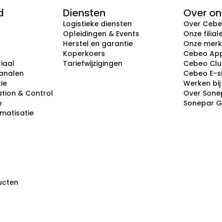
d
Diensten
Over on
Logistieke diensten
Over Ceb
Opleidingen & Events
Onze filial
Herstel en garantie
Onze mer
Koperkoers
Cebeo Ap
iaal
Tariefwijzigingen
Cebeo Cl
analen
Cebeo E-
tie
Werken bi
tion & Control
Over Sone
m
Sonepar 
omatisatie
ducten