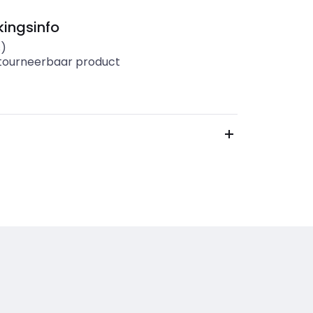
ingsinfo
s)
etourneerbaar product