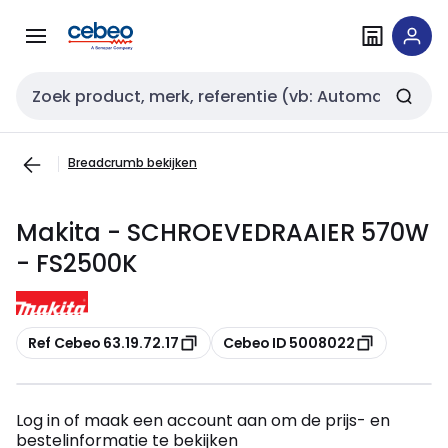
Overslaan
Overslaan
naar
naar
navigatie
inhoud
Zoekveld invoer
Breadcrumb bekijken
Makita - SCHROEVEDRAAIER 570W
- FS2500K
Kopiëren
Kopiëren
Ref Cebeo 63.19.72.17
Cebeo ID 5008022
Log in of maak een account aan om de prijs- en
bestelinformatie te bekijken