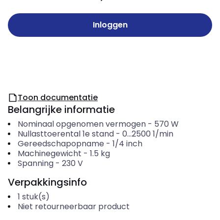
Inloggen
Toon documentatie
Belangrijke informatie
Nominaal opgenomen vermogen
-
570
W
Nullasttoerental 1e stand
-
0...2500
1/min
Gereedschapopname
-
1/4 inch
Machinegewicht
-
1.5
kg
Spanning
-
230
V
Verpakkingsinfo
1
stuk(s)
Niet retourneerbaar product