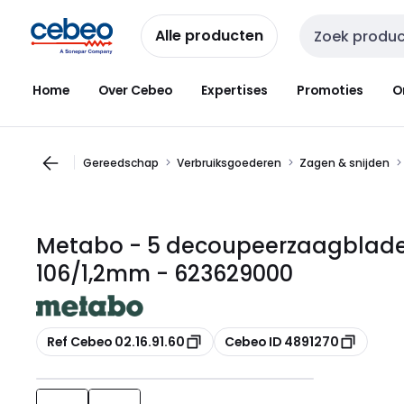
Overslaan
Overslaan
naar
naar
Alle producten
Zoekveld invoer
navigatie
inhoud
Home
Over Cebeo
Expertises
Promoties
O
Gereedschap
Verbruiksgoederen
Zagen & snijden
Metabo - 5 decoupeerzaagbladen,
106/1,2mm - 623629000
Kopiëren
Kopiëren
Ref Cebeo 02.16.91.60
Cebeo ID 4891270