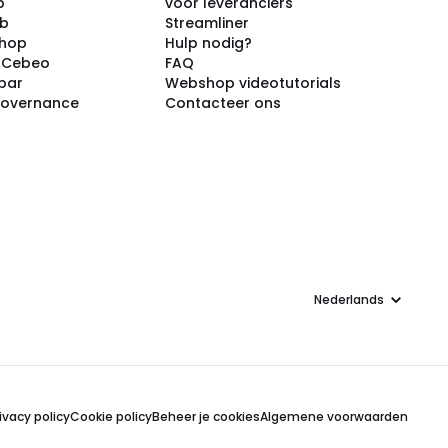
p
voor leveranciers
ub
Streamliner
shop
Hulp nodig?
j Cebeo
FAQ
par
Webshop videotutorials
Governance
Contacteer ons
Taal
ivacy policy
Cookie policy
Beheer je cookies
Algemene voorwaarden