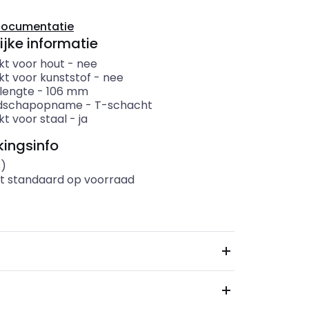
documentatie
ijke informatie
kt voor hout
-
nee
kt voor kunststof
-
nee
 lengte
-
106
mm
dschapopname
-
T-schacht
kt voor staal
-
ja
ingsinfo
s)
t standaard op voorraad