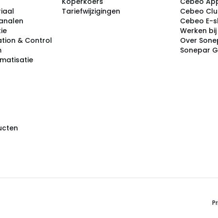
Koperkoers
Cebeo Ap
iaal
Tariefwijzigingen
Cebeo Cl
analen
Cebeo E-
tie
Werken bi
tion & Control
Over Sone
m
Sonepar 
omatisatie
ducten
Pr