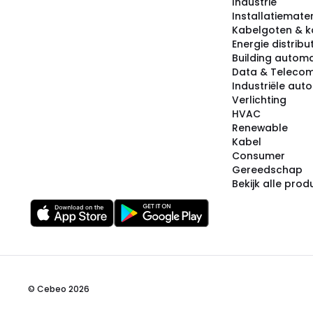
Industrie
Installatiemater
Kabelgoten & k
Energie distribu
Building automa
Data & Teleco
Industriële aut
Verlichting
HVAC
Renewable
Kabel
Consumer
Gereedschap
Bekijk alle pro
© Cebeo 2026