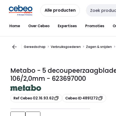
Overslaan
Overslaan
naar
naar
Alle producten
Zoekveld invoer
navigatie
inhoud
Home
Over Cebeo
Expertises
Promoties
O
Gereedschap
Verbruiksgoederen
Zagen & snijden
Metabo - 5 decoupeerzaagbladen,
106/2,0mm - 623697000
Kopiëren
Kopiëren
Ref Cebeo 02.16.93.62
Cebeo ID 4891272