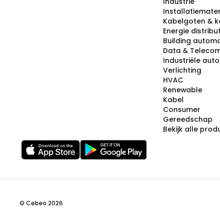
Industrie
Installatiemater
Kabelgoten & k
Energie distribu
Building automa
Data & Teleco
Industriële aut
Verlichting
HVAC
Renewable
Kabel
Consumer
Gereedschap
Bekijk alle pro
© Cebeo 2026