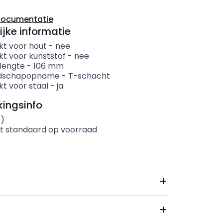
documentatie
ijke informatie
kt voor hout
-
nee
kt voor kunststof
-
nee
 lengte
-
106
mm
dschapopname
-
T-schacht
kt voor staal
-
ja
ingsinfo
s)
t standaard op voorraad