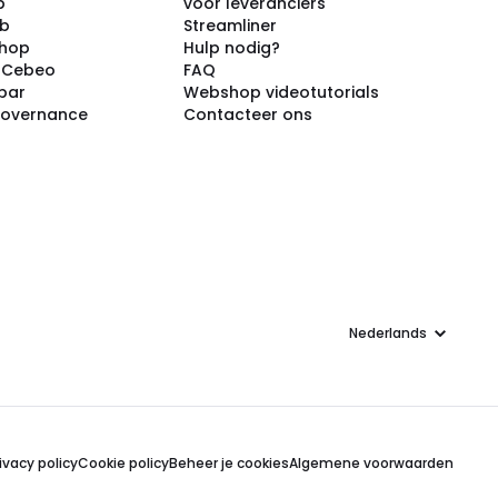
p
voor leveranciers
ub
Streamliner
shop
Hulp nodig?
j Cebeo
FAQ
par
Webshop videotutorials
Governance
Contacteer ons
Taal
ivacy policy
Cookie policy
Beheer je cookies
Algemene voorwaarden