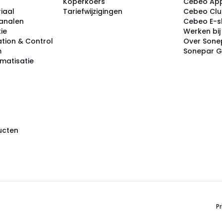
Koperkoers
Cebeo Ap
iaal
Tariefwijzigingen
Cebeo Cl
analen
Cebeo E-
tie
Werken bi
tion & Control
Over Sone
m
Sonepar 
omatisatie
ducten
Pr