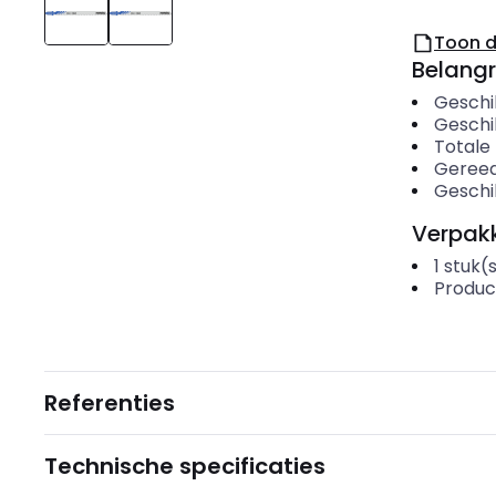
Toon 
Belangr
Geschi
Geschi
Totale
Geree
Geschi
Verpakk
1
stuk(
Produc
Referenties
Technische specificaties