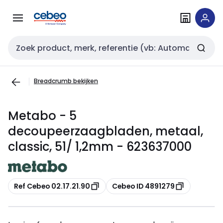
Overslaan
Overslaan
naar
naar
navigatie
inhoud
Zoekveld invoer
Breadcrumb bekijken
Metabo - 5
decoupeerzaagbladen, metaal,
classic, 51/ 1,2mm - 623637000
Kopiëren
Kopiëren
Ref Cebeo 02.17.21.90
Cebeo ID 4891279