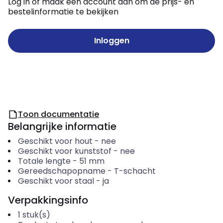
Log in of maak een account aan om de prijs- en
bestelinformatie te bekijken
Inloggen
Toon documentatie
Belangrijke informatie
Geschikt voor hout
-
nee
Geschikt voor kunststof
-
nee
Totale lengte
-
51
mm
Gereedschapopname
-
T-schacht
Geschikt voor staal
-
ja
Verpakkingsinfo
1
stuk(s)