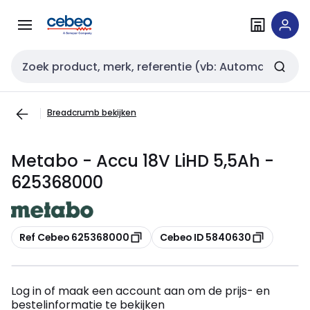
Overslaan
Overslaan
naar
naar
navigatie
inhoud
Zoekveld invoer
Breadcrumb bekijken
Metabo - Accu 18V LiHD 5,5Ah -
625368000
Kopiëren
Kopiëren
Ref Cebeo 625368000
Cebeo ID 5840630
Log in of maak een account aan om de prijs- en
bestelinformatie te bekijken