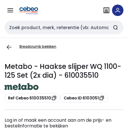
Overslaan
Overslaan
naar
naar
navigatie
inhoud
Zoekveld invoer
Breadcrumb bekijken
Metabo - Haakse slijper WQ 1100-
125 Set (2x dia) - 610035510
Kopiëren
Kopiëren
Ref Cebeo 610035510
Cebeo ID 6103051
Log in of maak een account aan om de prijs- en
bestelinformatie te bekijken