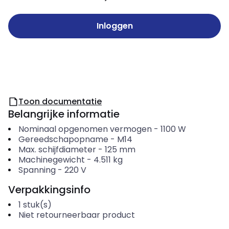
Inloggen
Toon documentatie
Belangrijke informatie
Nominaal opgenomen vermogen
-
1100
W
Gereedschapopname
-
M14
Max. schijfdiameter
-
125
mm
Machinegewicht
-
4.511
kg
Spanning
-
220
V
Verpakkingsinfo
1
stuk(s)
Niet retourneerbaar product