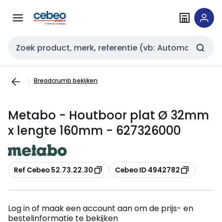
Overslaan
Overslaan
naar
naar
navigatie
inhoud
Zoekveld invoer
Breadcrumb bekijken
Metabo - Houtboor plat Ø 32mm
x lengte 160mm - 627326000
Kopiëren
Kopiëren
Ref Cebeo 52.73.22.30
Cebeo ID 4942782
Log in of maak een account aan om de prijs- en
bestelinformatie te bekijken