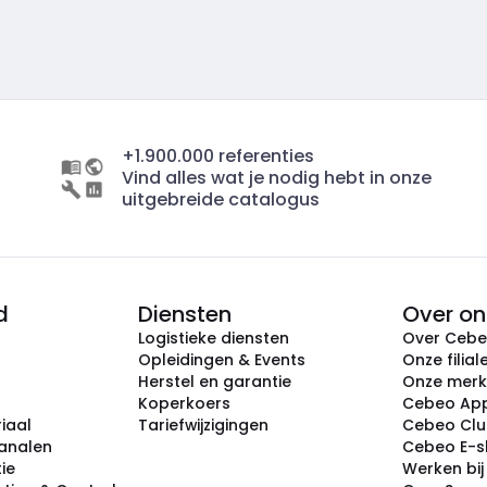
+1.900.000 referenties
Vind alles wat je nodig hebt in onze
uitgebreide catalogus
d
Diensten
Over on
Logistieke diensten
Over Ceb
Opleidingen & Events
Onze filial
Herstel en garantie
Onze mer
Koperkoers
Cebeo Ap
iaal
Tariefwijzigingen
Cebeo Cl
analen
Cebeo E-
tie
Werken bi