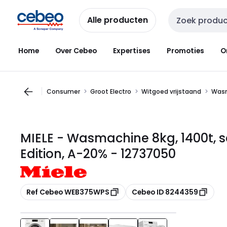
Overslaan
Overslaan
naar
naar
Alle producten
Zoekveld invoer
navigatie
inhoud
Home
Over Cebeo
Expertises
Promoties
O
Consumer
Groot Electro
Witgoed vrijstaand
Wasm
MIELE - Wasmachine 8kg, 1400t, 
Edition, A-20% - 12737050
Kopiëren
Kopiëren
Ref Cebeo WEB375WPS
Cebeo ID 8244359