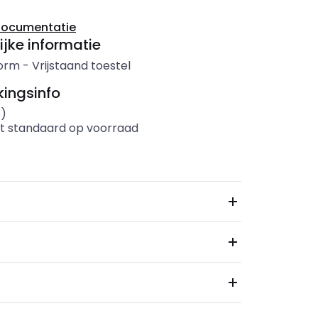
documentatie
ijke informatie
orm
-
Vrijstaand toestel
ingsinfo
s)
t standaard op voorraad