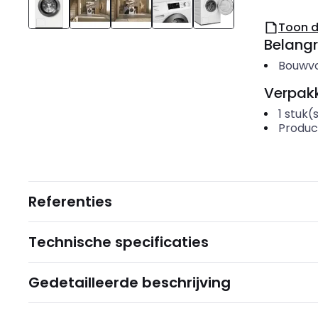
Toon 
Belangr
Bouwv
Verpakk
1
stuk(
Produc
Referenties
Technische specificaties
Gedetailleerde beschrijving