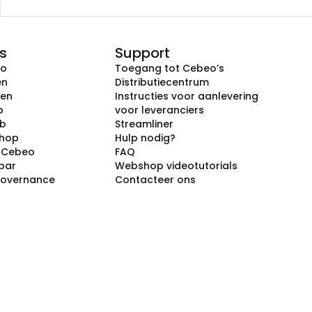
s
Support
eo
Toegang tot Cebeo’s
en
Distributiecentrum
ken
Instructies voor aanlevering
p
voor leveranciers
ub
Streamliner
shop
Hulp nodig?
j Cebeo
FAQ
par
Webshop videotutorials
Governance
Contacteer ons