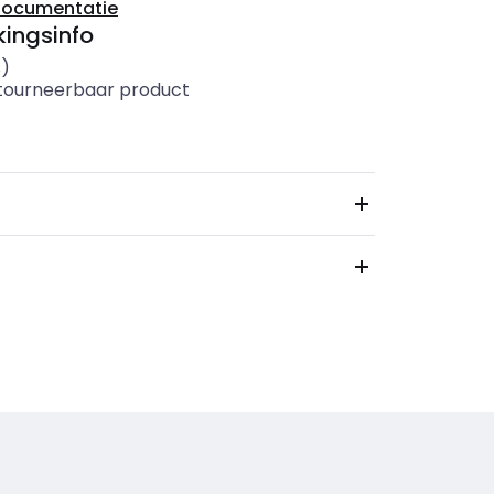
documentatie
ingsinfo
s)
etourneerbaar product