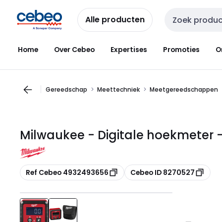
Overslaan
Overslaan
naar
naar
Alle producten
Zoekveld invoer
navigatie
inhoud
Home
Over Cebeo
Expertises
Promoties
O
Gereedschap
Meettechniek
Meetgereedschappen
Milwaukee - Digitale hoekmeter
Kopiëren
Kopiëren
Ref Cebeo 4932493656
Cebeo ID 8270527