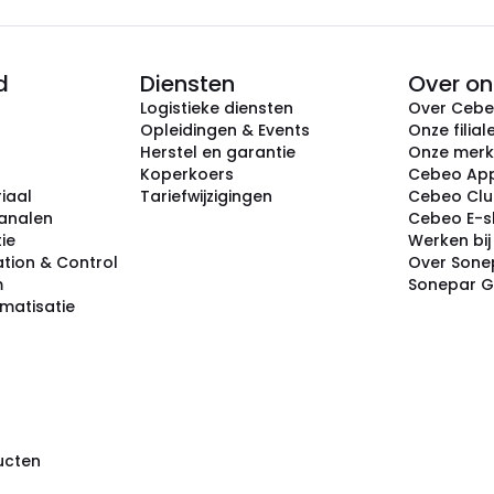
d
Diensten
Over on
Logistieke diensten
Over Ceb
Opleidingen & Events
Onze filial
Herstel en garantie
Onze mer
Koperkoers
Cebeo Ap
iaal
Tariefwijzigingen
Cebeo Cl
analen
Cebeo E-
tie
Werken bi
tion & Control
Over Sone
m
Sonepar 
omatisatie
ducten