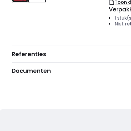
Toon 
Verpakk
1
stuk(
Niet r
Referenties
Documenten