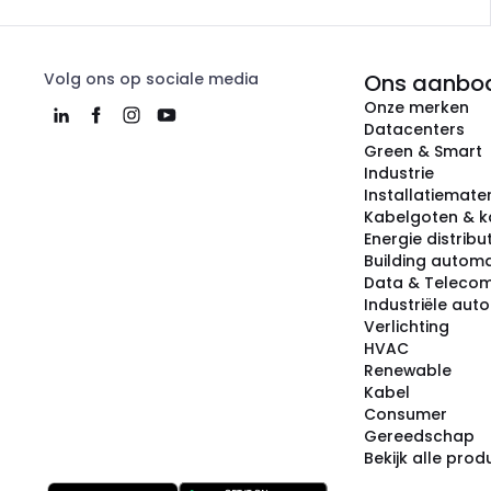
Volg ons op sociale media
Ons aanbo
Onze merken
Datacenters
Green & Smart
Industrie
Installatiemater
Kabelgoten & k
Energie distribu
Building automa
Data & Teleco
Industriële aut
Verlichting
HVAC
Renewable
Kabel
Consumer
Gereedschap
Bekijk alle pro