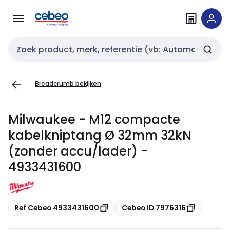
Overslaan
Overslaan
naar
naar
navigatie
inhoud
Zoekveld invoer
Breadcrumb bekijken
Milwaukee - M12 compacte
kabelkniptang Ø 32mm 32kN
(zonder accu/lader) -
4933431600
Kopiëren
Kopiëren
Ref Cebeo 4933431600
Cebeo ID 7976316