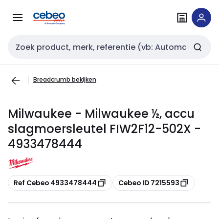
Overslaan
Overslaan
naar
naar
navigatie
inhoud
Zoekveld invoer
Breadcrumb bekijken
Milwaukee - Milwaukee ½, accu
slagmoersleutel FIW2F12-502X -
4933478444
Kopiëren
Kopiëren
Ref Cebeo 4933478444
Cebeo ID 7215593