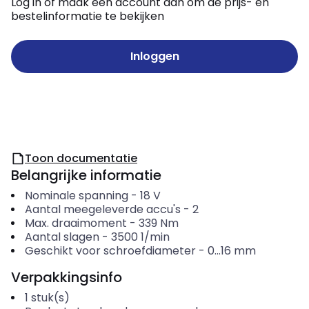
Log in of maak een account aan om de prijs- en
bestelinformatie te bekijken
Inloggen
Toon documentatie
Belangrijke informatie
Nominale spanning
-
18
V
Aantal meegeleverde accu's
-
2
Max. draaimoment
-
339
Nm
Aantal slagen
-
3500
1/min
Geschikt voor schroefdiameter
-
0...16
mm
Verpakkingsinfo
1
stuk(s)