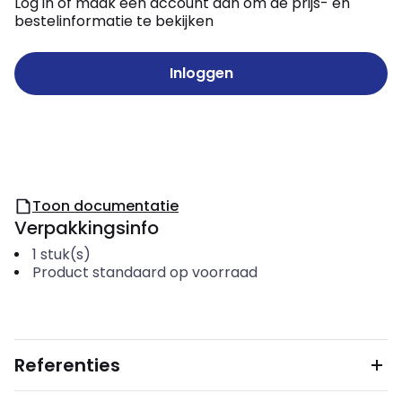
Log in of maak een account aan om de prijs- en
bestelinformatie te bekijken
Inloggen
Toon documentatie
Verpakkingsinfo
1
stuk(s)
Product standaard op voorraad
Referenties