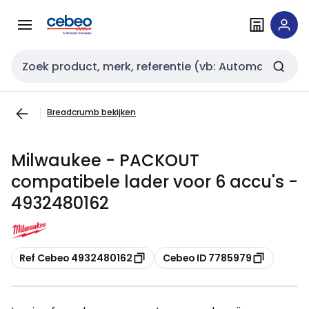
Overslaan
Overslaan
naar
naar
navigatie
inhoud
Zoekveld invoer
Breadcrumb bekijken
Milwaukee - PACKOUT
compatibele lader voor 6 accu's -
4932480162
Kopiëren
Kopiëren
Ref Cebeo 4932480162
Cebeo ID 7785979