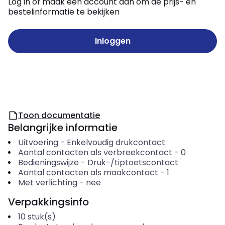
Log in of maak een account aan om de prijs- en
bestelinformatie te bekijken
Inloggen
Toon documentatie
Belangrijke informatie
Uitvoering
-
Enkelvoudig drukcontact
Aantal contacten als verbreekcontact
-
0
Bedieningswijze
-
Druk-/tiptoetscontact
Aantal contacten als maakcontact
-
1
Met verlichting
-
nee
Verpakkingsinfo
10
stuk(s)