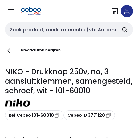
Overslaan
Overslaan
naar
naar
navigatie
inhoud
Zoekveld invoer
Breadcrumb bekijken
NIKO - Drukknop 250v, no, 3
aansluitklemmen, samengesteld,
schroef, wit - 101-60010
Kopiëren
Kopiëren
Ref Cebeo 101-60010
Cebeo ID 3771120