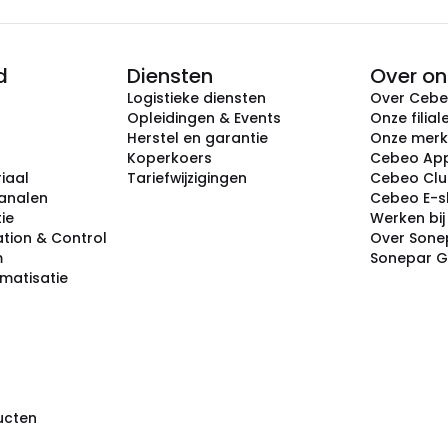
d
Diensten
Over on
Logistieke diensten
Over Ceb
Opleidingen & Events
Onze filial
Herstel en garantie
Onze mer
Koperkoers
Cebeo Ap
iaal
Tariefwijzigingen
Cebeo Cl
analen
Cebeo E-
tie
Werken bi
tion & Control
Over Sone
m
Sonepar 
omatisatie
ducten