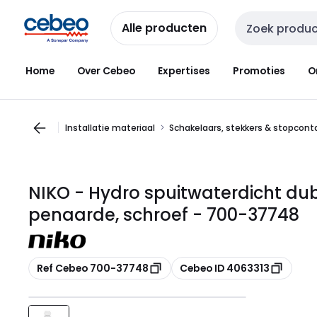
Overslaan
Overslaan
naar
naar
Alle producten
Zoekveld invoer
navigatie
inhoud
Home
Over Cebeo
Expertises
Promoties
O
Installatie materiaal
Schakelaars, stekkers & stopcon
NIKO - Hydro spuitwaterdicht du
penaarde, schroef - 700-37748
Kopiëren
Kopiëren
Ref Cebeo 700-37748
Cebeo ID 4063313