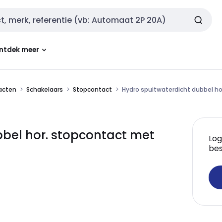
ntdek meer
tacten
Schakelaars
Stopcontact
Hydro spuitwaterdicht dubbel h
bbel hor. stopcontact met
Log
bes