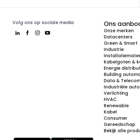
Volg ons op sociale media
Ons aanbo
Onze merken
Datacenters
Green & Smart
Industrie
Installatiemater
Kabelgoten & k
Energie distribu
Building automa
Data & Teleco
Industriële aut
Verlichting
HVAC
Renewable
Kabel
Consumer
Gereedschap
Bekijk alle pro