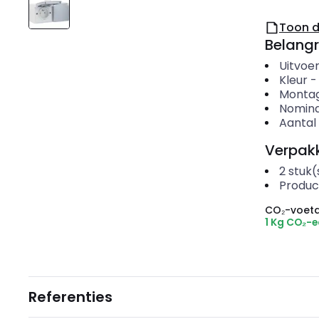
Toon 
Belangr
Uitvoer
Kleur
Montag
Nomina
Aantal
Verpakk
2
stuk(
Produc
CO₂-voeta
1 Kg CO₂-
Referenties