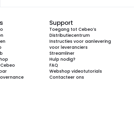
s
Support
eo
Toegang tot Cebeo’s
en
Distributiecentrum
ken
Instructies voor aanlevering
p
voor leveranciers
ub
Streamliner
shop
Hulp nodig?
j Cebeo
FAQ
par
Webshop videotutorials
Governance
Contacteer ons