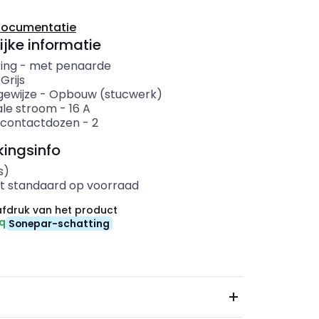
documentatie
ijke informatie
ing
-
met penaarde
-
Grijs
ewijze
-
Opbouw (stucwerk)
le stroom
-
16
A
 contactdozen
-
2
ingsinfo
s)
t standaard op voorraad
fdruk van het product
eq
Sonepar-schatting