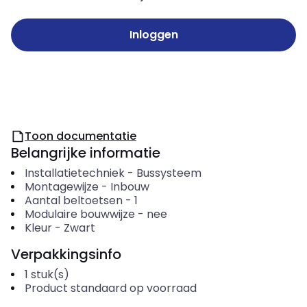
Inloggen
Toon documentatie
Belangrijke informatie
Installatietechniek
-
Bussysteem
Montagewijze
-
Inbouw
Aantal beltoetsen
-
1
Modulaire bouwwijze
-
nee
Kleur
-
Zwart
Verpakkingsinfo
1
stuk(s)
Product standaard op voorraad