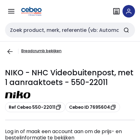
Overslaan
Overslaan
naar
naar
navigatie
inhoud
Zoekveld invoer
Breadcrumb bekijken
NIKO - NHC Videobuitenpost, met
1 aanraaktoets - 550-22011
Kopiëren
Kopiëren
Ref Cebeo 550-22011
Cebeo ID 7695604
Log in of maak een account aan om de prijs- en
bestelinformatie te bekijken