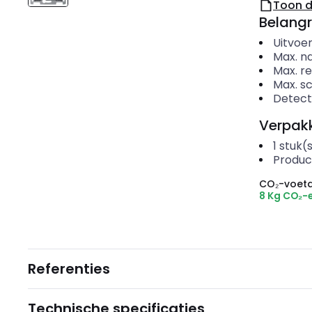
Toon 
Belangr
Uitvoer
Max. na
Max. re
Max. s
Detect
Verpakk
1
stuk(
Produc
CO₂-voeta
8 Kg CO₂-
Referenties
Technische specificaties