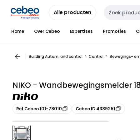
Overslaan
Overslaan
naar
naar
Alle producten
Zoekveld invoer
navigatie
inhoud
Home
Over Cebeo
Expertises
Promoties
O
Building Autom. and control
Control
Bewegings- en
NIKO - Wandbewegingsmelder 180°
Kopiëren
Kopiëren
Ref Cebeo 101-78010
Cebeo ID 4389251