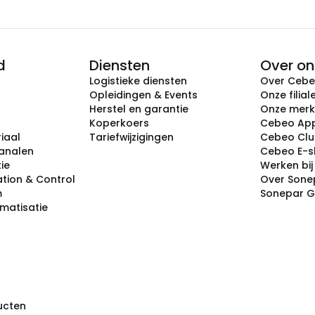
d
Diensten
Over on
Logistieke diensten
Over Ceb
Opleidingen & Events
Onze filial
Herstel en garantie
Onze mer
Koperkoers
Cebeo Ap
iaal
Tariefwijzigingen
Cebeo Cl
analen
Cebeo E-
tie
Werken bi
tion & Control
Over Sone
m
Sonepar 
omatisatie
ducten