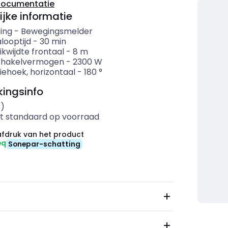
documentatie
ijke informatie
ing
-
Bewegingsmelder
looptijd
-
30
min
ikwijdte frontaal
-
8
m
chakelvermogen
-
2300
W
iehoek, horizontaal
-
180
°
ingsinfo
s)
t standaard op voorraad
fdruk van het product
eq
Sonepar-schatting