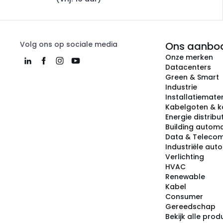
Volg ons op sociale media
Ons aanbo
Onze merken
Datacenters
Green & Smart
Industrie
Installatiemater
Kabelgoten & k
Energie distribu
Building automa
Data & Teleco
Industriële aut
Verlichting
HVAC
Renewable
Kabel
Consumer
Gereedschap
Bekijk alle pro