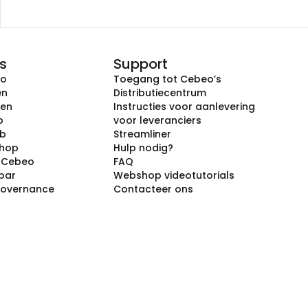
s
Support
eo
Toegang tot Cebeo’s
en
Distributiecentrum
ken
Instructies voor aanlevering
p
voor leveranciers
ub
Streamliner
shop
Hulp nodig?
j Cebeo
FAQ
par
Webshop videotutorials
Governance
Contacteer ons