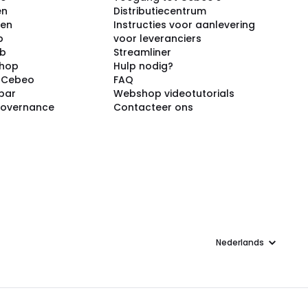
en
Distributiecentrum
ken
Instructies voor aanlevering
p
voor leveranciers
ub
Streamliner
shop
Hulp nodig?
j Cebeo
FAQ
par
Webshop videotutorials
Governance
Contacteer ons
Taal