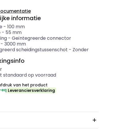
documentatie
ijke informatie
e
-
100
mm
e
-
55
mm
ing
-
Geïntegreerde connector
-
3000
mm
greerd scheidingstussenschot
-
Zonder
ingsinfo
r
t standaard op voorraad
fdruk van het product
-eq
Leveranciersverklaring