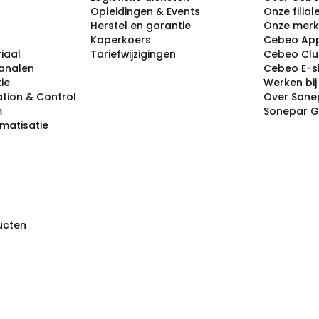
Opleidingen & Events
Onze filial
Herstel en garantie
Onze mer
Koperkoers
Cebeo Ap
iaal
Tariefwijzigingen
Cebeo Cl
analen
Cebeo E-
tie
Werken bi
tion & Control
Over Sone
m
Sonepar 
omatisatie
ducten