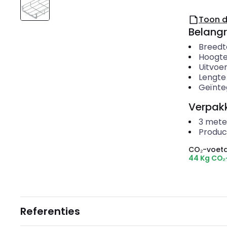
Toon 
Belangr
Breedt
Hoogt
Uitvoer
Lengte
Geïnte
Verpakk
3
mete
Produc
CO₂-voeta
44 Kg CO₂
Referenties