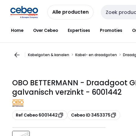
Overslaan
Overslaan
naar
naar
Alle producten
Zoekveld invoer
navigatie
inhoud
Home
Over Cebeo
Expertises
Promoties
O
Kabelgoten & kanalen
Kabel- en draadgoten
Draad
OBO BETTERMANN - Draadgoot GR
galvanisch verzinkt - 6001442
Kopiëren
Kopiëren
Ref Cebeo 6001442
Cebeo ID 3453375