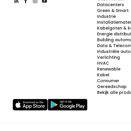
Datacenters
Green & Smart
Industrie
Installatiemater
Kabelgoten & k
Energie distribu
Building automa
Data & Teleco
Industriële aut
Verlichting
HVAC
Renewable
Kabel
Consumer
Gereedschap
Bekijk alle pro