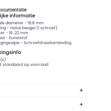
documentatie
ijke informatie
le diameter
-
18.8
mm
ing
-
Halve beugel (1 schroef)
ter
-
19...22
mm
aal
-
Kunststof
gingswijze
-
Schroefdraadverbinding
ingsinfo
(s)
t standaard op voorraad