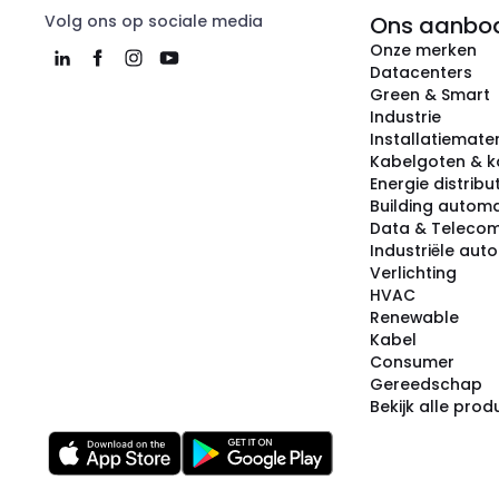
Volg ons op sociale media
Ons aanbo
Onze merken
Datacenters
Green & Smart
Industrie
Installatiemater
Kabelgoten & k
Energie distribu
Building automa
Data & Teleco
Industriële aut
Verlichting
HVAC
Renewable
Kabel
Consumer
Gereedschap
Bekijk alle pro