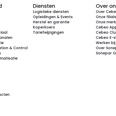
d
Diensten
Over on
Logistieke diensten
Over Ceb
Opleidingen & Events
Onze filial
Herstel en garantie
Onze mer
Koperkoers
Cebeo Ap
iaal
Tariefwijzigingen
Cebeo Cl
analen
Cebeo E-
tie
Werken bi
tion & Control
Over Sone
m
Sonepar 
omatisatie
ducten