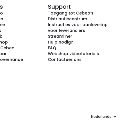
s
Support
eo
Toegang tot Cebeo’s
en
Distributiecentrum
ken
Instructies voor aanlevering
p
voor leveranciers
ub
Streamliner
shop
Hulp nodig?
j Cebeo
FAQ
par
Webshop videotutorials
Governance
Contacteer ons
Taal