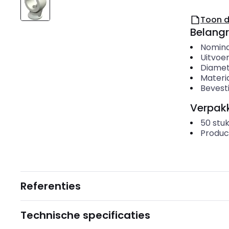
Toon 
Belangr
Nomina
Uitvoer
Diame
Materi
Bevesti
Verpakk
50
stuk
Produc
Referenties
Technische specificaties