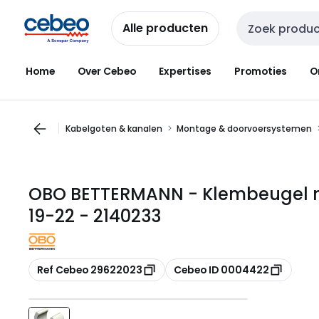
Overslaan
Overslaan
naar
naar
Alle producten
Zoekveld invoer
navigatie
inhoud
Home
Over Cebeo
Expertises
Promoties
O
Kabelgoten & kanalen
Montage & doorvoersystemen
OBO BETTERMANN - Klembeugel ny
19-22 - 2140233
Kopiëren
Kopiëren
Ref Cebeo 29622023
Cebeo ID 0004422