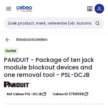
Overslaan
Overslaan
naar
naar
navigatie
inhoud
Zoekveld invoer
Breadcrumb bekijken
Outlet
PANDUIT - Package of ten jack
module blockout devices and
one removal tool - PSL-DCJB
Kopiëren
Kopiëren
Ref Cebeo PSL-DCJB
Cebeo ID 3768068