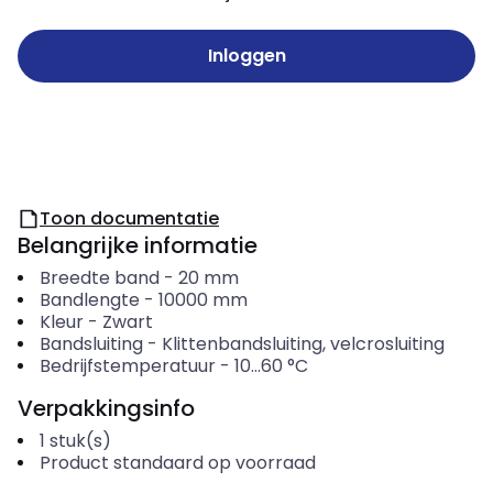
Inloggen
Toon documentatie
Belangrijke informatie
Breedte band
-
20
mm
Bandlengte
-
10000
mm
Kleur
-
Zwart
Bandsluiting
-
Klittenbandsluiting, velcrosluiting
Bedrijfstemperatuur
-
10...60
°C
Verpakkingsinfo
1
stuk(s)
Product standaard op voorraad