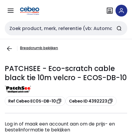
Overslaan
Overslaan
naar
naar
navigatie
inhoud
Zoekveld invoer
Breadcrumb bekijken
PATCHSEE - Eco-scratch cable
black tie 10m velcro - ECOS-DB-10
Kopiëren
Kopiëren
Ref Cebeo EC0S-DB-10
Cebeo ID 4392223
Log in of maak een account aan om de prijs- en
bestelinformatie te bekijken