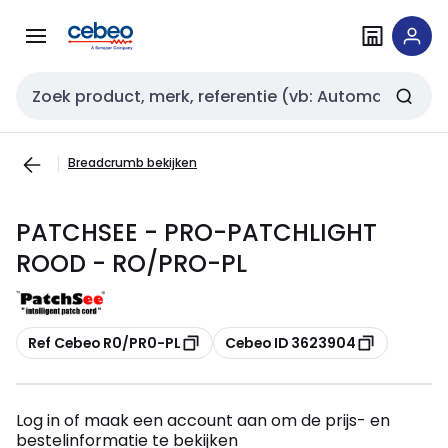
Overslaan
Overslaan
naar
naar
navigatie
inhoud
Zoekveld invoer
Breadcrumb bekijken
PATCHSEE - PRO-PATCHLIGHT
ROOD - RO/PRO-PL
Kopiëren
Kopiëren
Ref Cebeo R0/PR0-PL
Cebeo ID 3623904
Log in of maak een account aan om de prijs- en
bestelinformatie te bekijken