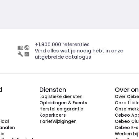
+1.900.000 referenties
Vind alles wat je nodig hebt in onze
uitgebreide catalogus
d
Diensten
Over on
Logistieke diensten
Over Ceb
Opleidingen & Events
Onze filial
Herstel en garantie
Onze mer
Koperkoers
Cebeo Ap
iaal
Tariefwijzigingen
Cebeo Cl
analen
Cebeo E-
tie
Werken bi