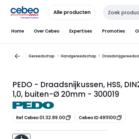
Overslaan
Overslaan
naar
naar
Alle producten
Zoekveld invoer
navigatie
inhoud
Home
Over Cebeo
Expertises
Promoties
O
Gereedschap
Handgereedschap
Draadsnijgereeds
PEDO - Draadsnijkussen, HSS, DIN2
1,0, buiten-Ø 20mm - 300019
Kopiëren
Kopiëren
Ref Cebeo 01.32.89.00
Cebeo ID 4911100