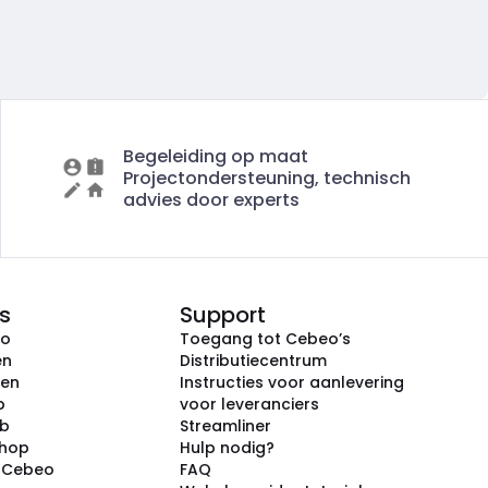
Begeleiding op maat
Projectondersteuning, technisch
advies door experts
s
Support
eo
Toegang tot Cebeo’s
en
Distributiecentrum
ken
Instructies voor aanlevering
p
voor leveranciers
ub
Streamliner
shop
Hulp nodig?
j Cebeo
FAQ