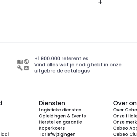
+1.900.000 referenties
Vind alles wat je nodig hebt in onze
uitgebreide catalogus
d
Diensten
Over on
Logistieke diensten
Over Ceb
Opleidingen & Events
Onze filial
Herstel en garantie
Onze mer
Koperkoers
Cebeo Ap
iaal
Tariefwijzigingen
Cebeo Cl