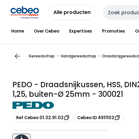
Overslaan
Overslaan
naar
naar
Alle producten
Zoekveld invoer
navigatie
inhoud
Home
Over Cebeo
Expertises
Promoties
O
Gereedschap
Handgereedschap
Draadsnijgereeds
PEDO - Draadsnijkussen, HSS, DIN2
1,25, buiten-Ø 25mm - 300021
Kopiëren
Kopiëren
Ref Cebeo 01.32.91.02
Cebeo ID 4911102