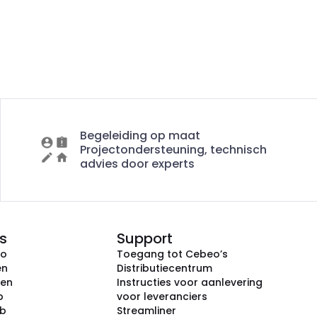
Begeleiding op maat
Projectondersteuning, technisch
advies door experts
s
Support
eo
Toegang tot Cebeo’s
en
Distributiecentrum
ken
Instructies voor aanlevering
p
voor leveranciers
ub
Streamliner