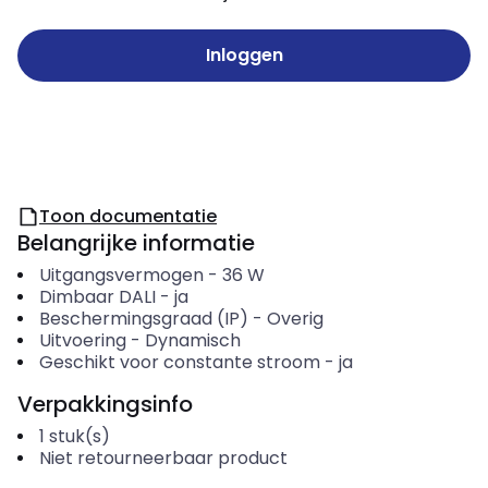
Inloggen
Toon documentatie
Belangrijke informatie
Uitgangsvermogen
-
36
W
Dimbaar DALI
-
ja
Beschermingsgraad (IP)
-
Overig
Uitvoering
-
Dynamisch
Geschikt voor constante stroom
-
ja
Verpakkingsinfo
1
stuk(s)
Niet retourneerbaar product