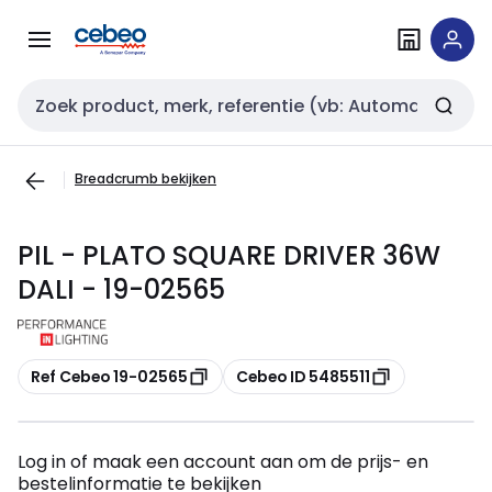
Overslaan
Overslaan
naar
naar
navigatie
inhoud
Zoekveld invoer
Breadcrumb bekijken
PIL - PLATO SQUARE DRIVER 36W
DALI - 19-02565
Kopiëren
Kopiëren
Ref Cebeo 19-02565
Cebeo ID 5485511
Log in of maak een account aan om de prijs- en
bestelinformatie te bekijken