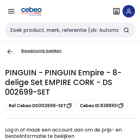
Overslaan
Overslaan
naar
naar
navigatie
inhoud
Zoekveld invoer
Breadcrumb bekijken
PINGUIN - PINGUIN Empire - 8-
delige Set EMPIRE CORK - DS
002699-SET
Kopiëren
Kopiëren
Ref Cebeo DS002699-SET
Cebeo ID 8388101
Log in of maak een account aan om de prijs- en
bestelinformatie te bekijken