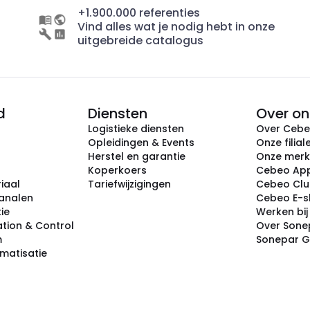
+1.900.000 referenties
Vind alles wat je nodig hebt in onze
uitgebreide catalogus
d
Diensten
Over on
Logistieke diensten
Over Ceb
Opleidingen & Events
Onze filial
Herstel en garantie
Onze mer
Koperkoers
Cebeo Ap
iaal
Tariefwijzigingen
Cebeo Cl
analen
Cebeo E-
tie
Werken bi
tion & Control
Over Sone
m
Sonepar 
omatisatie