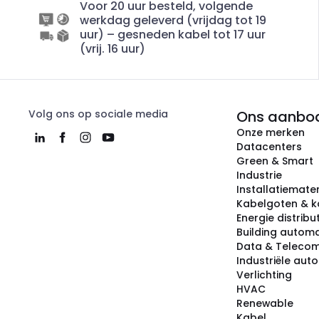
Voor 20 uur besteld, volgende
werkdag geleverd (vrijdag tot 19
uur) – gesneden kabel tot 17 uur
(vrij. 16 uur)
Volg ons op sociale media
Ons aanbo
Onze merken
Datacenters
Green & Smart
Industrie
Installatiemater
Kabelgoten & k
Energie distribu
Building automa
Data & Teleco
Industriële aut
Verlichting
HVAC
Renewable
Kabel