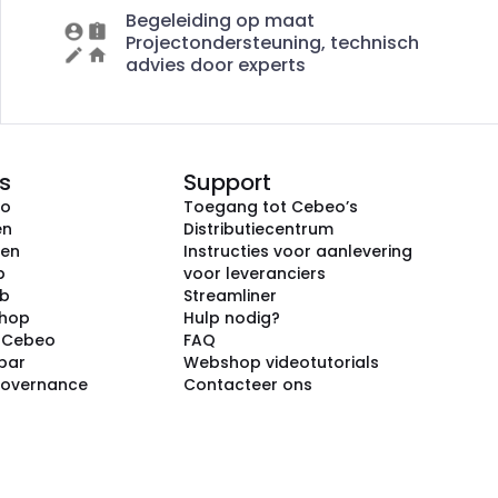
Begeleiding op maat
Projectondersteuning, technisch
advies door experts
s
Support
eo
Toegang tot Cebeo’s
en
Distributiecentrum
ken
Instructies voor aanlevering
p
voor leveranciers
ub
Streamliner
shop
Hulp nodig?
j Cebeo
FAQ
par
Webshop videotutorials
Governance
Contacteer ons