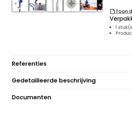
Toon 
Verpakk
1
stuk(
Produc
Referenties
Gedetailleerde beschrijving
Documenten