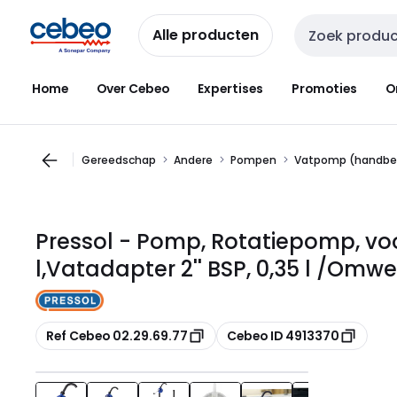
Overslaan
Overslaan
naar
naar
Alle producten
Zoekveld invoer
navigatie
inhoud
Home
Over Cebeo
Expertises
Promoties
O
Gereedschap
Andere
Pompen
Vatpomp (handbe
Pressol - Pomp, Rotatiepomp, vo
l,Vatadapter 2'' BSP, 0,35 l /Omwe
Kopiëren
Kopiëren
Ref Cebeo 02.29.69.77
Cebeo ID 4913370