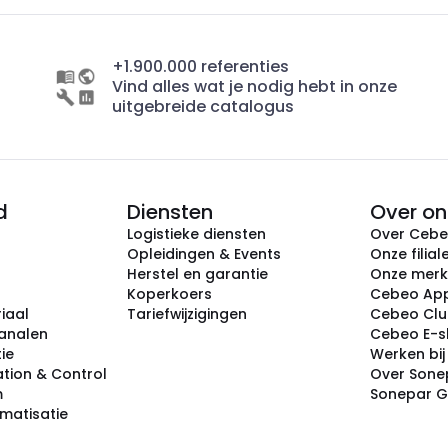
+1.900.000 referenties
Vind alles wat je nodig hebt in onze
uitgebreide catalogus
d
Diensten
Over on
Logistieke diensten
Over Ceb
Opleidingen & Events
Onze filial
Herstel en garantie
Onze mer
Koperkoers
Cebeo Ap
iaal
Tariefwijzigingen
Cebeo Cl
analen
Cebeo E-
tie
Werken bi
tion & Control
Over Sone
m
Sonepar 
omatisatie