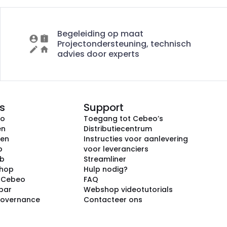
Begeleiding op maat
Projectondersteuning, technisch
advies door experts
s
Support
eo
Toegang tot Cebeo’s
en
Distributiecentrum
ken
Instructies voor aanlevering
p
voor leveranciers
ub
Streamliner
shop
Hulp nodig?
j Cebeo
FAQ
par
Webshop videotutorials
Governance
Contacteer ons