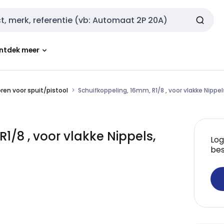
ntdek meer
en voor spuit/pistool
Schuifkoppeling, 16mm, R1/8 , voor vlakke Nippe
1/8 , voor vlakke Nippels,
Log
bes