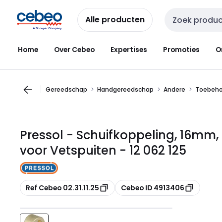
Overslaan
Overslaan
naar
naar
Alle producten
Zoekveld invoer
navigatie
inhoud
Home
Over Cebeo
Expertises
Promoties
O
Gereedschap
Handgereedschap
Andere
Toebehor
Pressol - Schuifkoppeling, 16mm, R
voor Vetspuiten - 12 062 125
Kopiëren
Kopiëren
Ref Cebeo 02.31.11.25
Cebeo ID 4913406