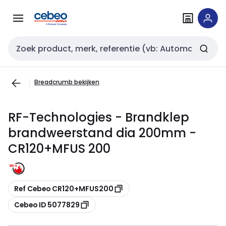
Overslaan
Overslaan
naar
naar
navigatie
inhoud
Zoekveld invoer
Breadcrumb bekijken
RF-Technologies - Brandklep
brandweerstand dia 200mm -
CR120+MFUS 200
Kopiëren
Ref Cebeo CR120+MFUS200
Kopiëren
Cebeo ID 5077829