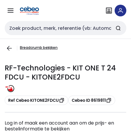
Overslaan
Overslaan
naar
naar
navigatie
inhoud
Zoekveld invoer
Breadcrumb bekijken
RF-Technologies - KIT ONE T 24
FDCU - KITONE2FDCU
Kopiëren
Kopiëren
Ref Cebeo KITONE2FDCU
Cebeo ID 8619811
Log in of maak een account aan om de prijs- en
bestelinformatie te bekijken