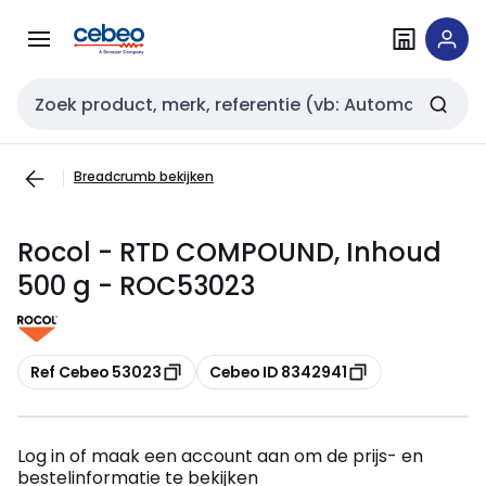
Overslaan
Overslaan
naar
naar
navigatie
inhoud
Zoekveld invoer
Breadcrumb bekijken
Rocol - RTD COMPOUND, Inhoud
500 g - ROC53023
Kopiëren
Kopiëren
Ref Cebeo 53023
Cebeo ID 8342941
Log in of maak een account aan om de prijs- en
bestelinformatie te bekijken