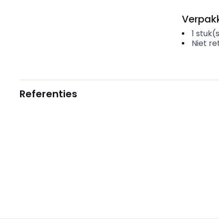
Verpakk
1
stuk(
Niet r
Referenties