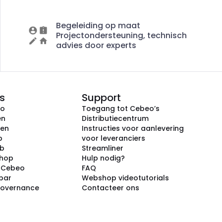
Begeleiding op maat
Projectondersteuning, technisch
advies door experts
s
Support
eo
Toegang tot Cebeo’s
en
Distributiecentrum
ken
Instructies voor aanlevering
p
voor leveranciers
ub
Streamliner
shop
Hulp nodig?
j Cebeo
FAQ
par
Webshop videotutorials
Governance
Contacteer ons