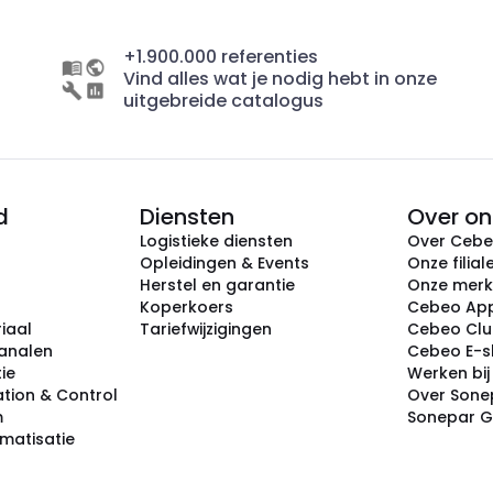
+1.900.000 referenties
Vind alles wat je nodig hebt in onze
uitgebreide catalogus
d
Diensten
Over on
Logistieke diensten
Over Ceb
Opleidingen & Events
Onze filial
Herstel en garantie
Onze mer
Koperkoers
Cebeo Ap
iaal
Tariefwijzigingen
Cebeo Cl
analen
Cebeo E-
tie
Werken bi
tion & Control
Over Sone
m
Sonepar 
omatisatie