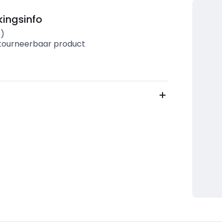
ingsinfo
s)
etourneerbaar product