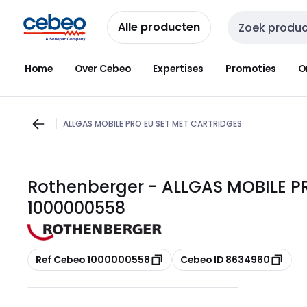
Overslaan
Overslaan
naar
naar
Alle producten
Zoekveld invoer
navigatie
inhoud
Home
Over Cebeo
Expertises
Promoties
O
ALLGAS MOBILE PRO EU SET MET CARTRIDGES
Rothenberger - ALLGAS MOBILE P
1000000558
Kopiëren
Kopiëren
Ref Cebeo 1000000558
Cebeo ID 8634960