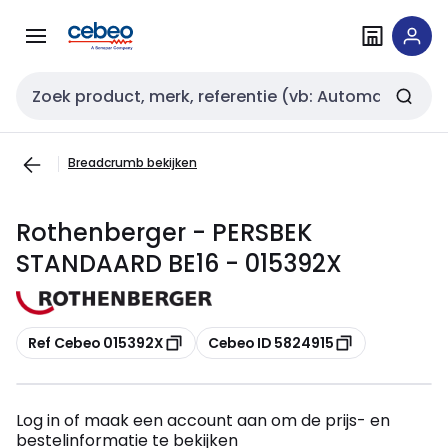
Overslaan
Overslaan
naar
naar
navigatie
inhoud
Zoekveld invoer
Breadcrumb bekijken
Rothenberger - PERSBEK
STANDAARD BE16 - 015392X
Kopiëren
Kopiëren
Ref Cebeo 015392X
Cebeo ID 5824915
Log in of maak een account aan om de prijs- en
bestelinformatie te bekijken