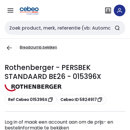
Overslaan
Overslaan
naar
naar
navigatie
inhoud
Zoekveld invoer
Breadcrumb bekijken
Rothenberger - PERSBEK
STANDAARD BE26 - 015396X
Kopiëren
Kopiëren
Ref Cebeo 015396X
Cebeo ID 5824917
Log in of maak een account aan om de prijs- en
bestelinformatie te bekijken