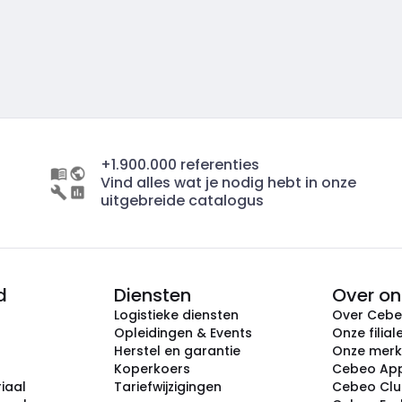
+1.900.000 referenties
Vind alles wat je nodig hebt in onze
uitgebreide catalogus
d
Diensten
Over on
Logistieke diensten
Over Ceb
Opleidingen & Events
Onze filial
Herstel en garantie
Onze mer
Koperkoers
Cebeo Ap
iaal
Tariefwijzigingen
Cebeo Cl