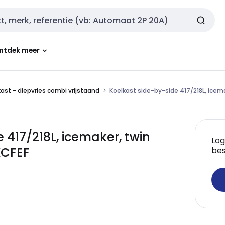
ntdek meer
ast - diepvries combi vrijstaand
Koelkast side-by-side 417/218L, icemake
417/218L, icemaker, twin
Log
6KCFEF
bes