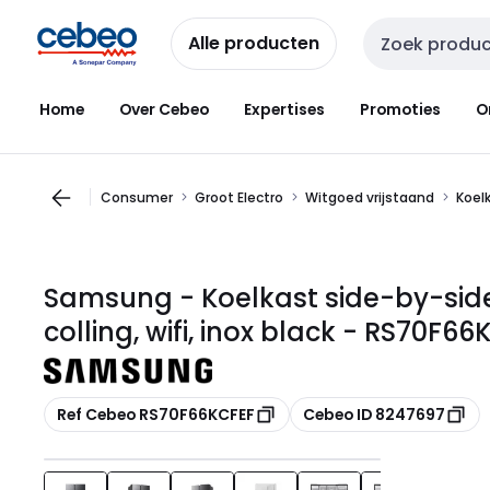
Overslaan
Overslaan
naar
naar
Alle producten
Zoekveld invoer
navigatie
inhoud
Home
Over Cebeo
Expertises
Promoties
O
Consumer
Groot Electro
Witgoed vrijstaand
Koelk
Samsung - Koelkast side-by-side 
colling, wifi, inox black - RS70F6
Kopiëren
Kopiëren
Ref Cebeo RS70F66KCFEF
Cebeo ID 8247697