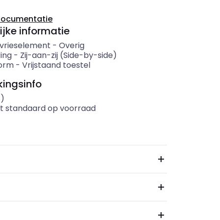
documentatie
ijke informatie
 vrieselement
-
Overig
ing
-
Zij-aan-zij (Side-by-side)
orm
-
Vrijstaand toestel
ingsinfo
s)
t standaard op voorraad