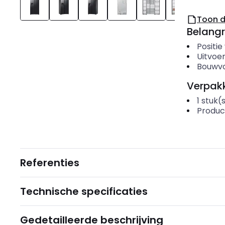
Toon 
Belangr
Positie
Uitvoer
Bouwv
Verpakk
1
stuk(
Produc
Referenties
Technische specificaties
Gedetailleerde beschrijving