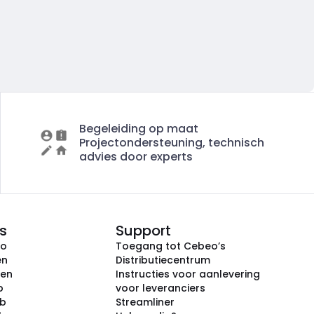
Begeleiding op maat
Projectondersteuning, technisch
advies door experts
s
Support
eo
Toegang tot Cebeo’s
en
Distributiecentrum
ken
Instructies voor aanlevering
p
voor leveranciers
ub
Streamliner