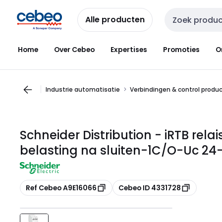
Overslaan
Overslaan
naar
naar
Alle producten
Zoekveld invoer
navigatie
inhoud
Home
Over Cebeo
Expertises
Promoties
O
Industrie automatisatie
Verbindingen & control produ
Schneider Distribution - iRTB rela
belasting na sluiten-1C/O-Uc 2
Kopiëren
Kopiëren
Ref Cebeo A9E16066
Cebeo ID 4331728