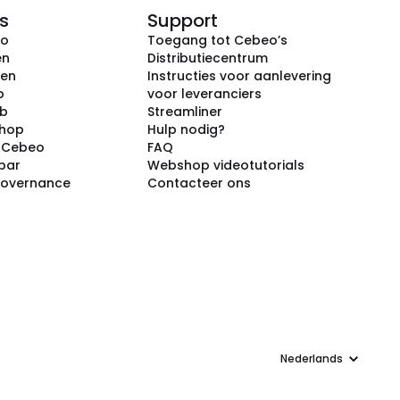
s
Support
eo
Toegang tot Cebeo’s
en
Distributiecentrum
ken
Instructies voor aanlevering
p
voor leveranciers
ub
Streamliner
shop
Hulp nodig?
j Cebeo
FAQ
par
Webshop videotutorials
Governance
Contacteer ons
Taal