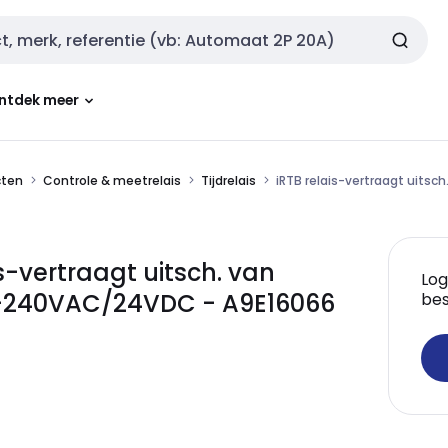
ntdek meer
cten
Controle & meetrelais
Tijdrelais
iRTB relais-vertraagt uits
is-vertraagt uitsch. van
Log
4-240VAC/24VDC - A9E16066
bes