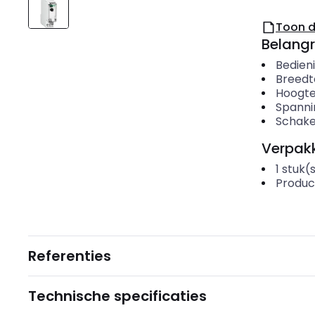
Toon 
Belangr
Bedien
Breedt
Hoogt
Spanni
Schake
Verpakk
1
stuk(
Produc
Referenties
Technische specificaties