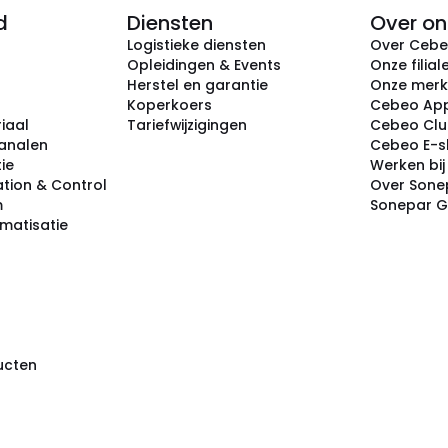
d
Diensten
Over on
Logistieke diensten
Over Ceb
Opleidingen & Events
Onze filial
Herstel en garantie
Onze mer
Koperkoers
Cebeo Ap
iaal
Tariefwijzigingen
Cebeo Cl
analen
Cebeo E-
tie
Werken bi
tion & Control
Over Sone
m
Sonepar 
omatisatie
ducten