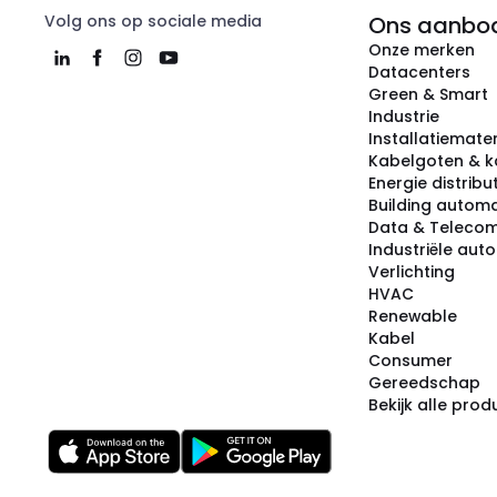
Volg ons op sociale media
Ons aanbo
Onze merken
Datacenters
Green & Smart
Industrie
Installatiemater
Kabelgoten & k
Energie distribu
Building automa
Data & Teleco
Industriële aut
Verlichting
HVAC
Renewable
Kabel
Consumer
Gereedschap
Bekijk alle pro