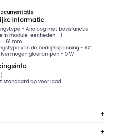
documentatie
ijke informatie
ingstype
-
Analoog met basisfunctie
e in module-eenheden
-
1
e
-
81
mm
ngstype van de bedrijfsspanning
-
AC
lvermogen gloeilampen
-
0
W
ingsinfo
s)
t standaard op voorraad