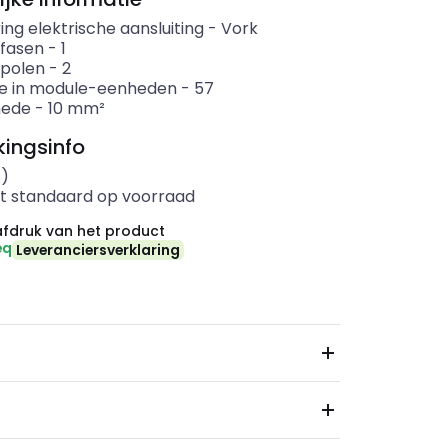
ing elektrische aansluiting
-
Vork
 fasen
-
1
 polen
-
2
e in module-eenheden
-
57
nede
-
10
mm²
ingsinfo
s)
t standaard op voorraad
fdruk van het product
eq
Leveranciersverklaring