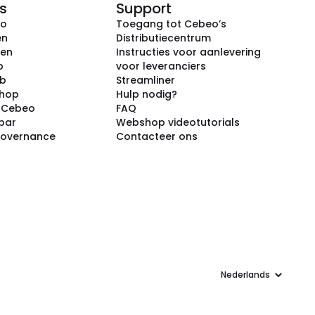
s
Support
eo
Toegang tot Cebeo’s
en
Distributiecentrum
ken
Instructies voor aanlevering
p
voor leveranciers
ub
Streamliner
shop
Hulp nodig?
j Cebeo
FAQ
par
Webshop videotutorials
Governance
Contacteer ons
Taal