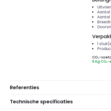
Uitvoer
Aantal
Aantal
Breedt
Doors
Verpakk
1
stuk(
Produc
CO₂-voeta
6 Kg CO₂-
Referenties
Technische specificaties