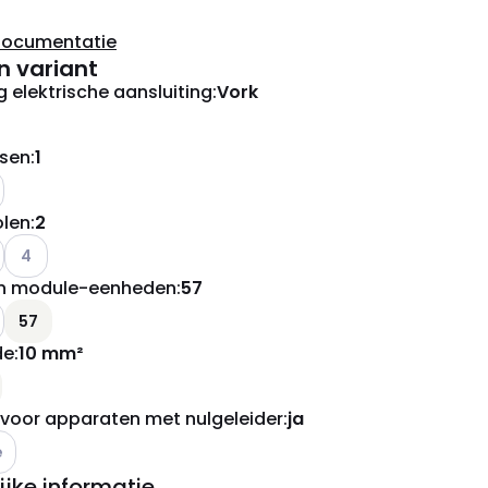
documentatie
n variant
g elektrische aansluiting
:
Vork
asen
:
1
e varianten (Huidige combinatie niet mogelijk)
olen
:
2
e varianten (Huidige combinatie niet mogelijk)
Andere varianten (Huidige combinatie niet mogelijk)
4
in module-eenheden
:
57
57
de
:
10 mm²
 voor apparaten met nulgeleider
:
ja
e varianten (Huidige combinatie niet mogelijk)
e
ijke informatie