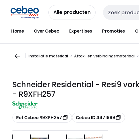
Overslaan
Overslaan
naar
naar
Alle producten
Zoekveld invoer
navigatie
inhoud
Home
Over Cebeo
Expertises
Promoties
O
Installatie materiaal
Aftak- en verbindingsmateriaal
Schneider Residential - Resi9 vor
- R9XFH257
Kopiëren
Kopiëren
Ref Cebeo R9XFH257
Cebeo ID 4471969