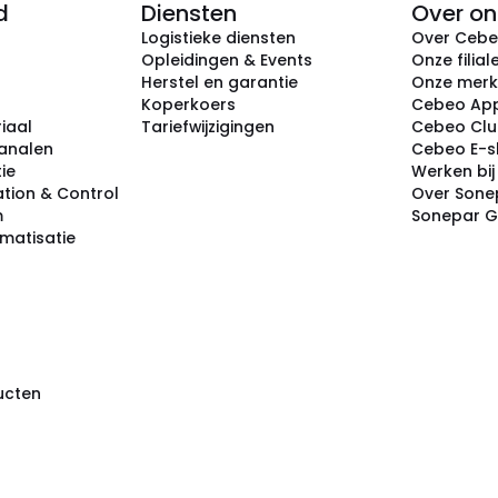
d
Diensten
Over on
Logistieke diensten
Over Ceb
Opleidingen & Events
Onze filial
Herstel en garantie
Onze mer
Koperkoers
Cebeo Ap
iaal
Tariefwijzigingen
Cebeo Cl
analen
Cebeo E-
tie
Werken bi
tion & Control
Over Sone
m
Sonepar 
omatisatie
ducten