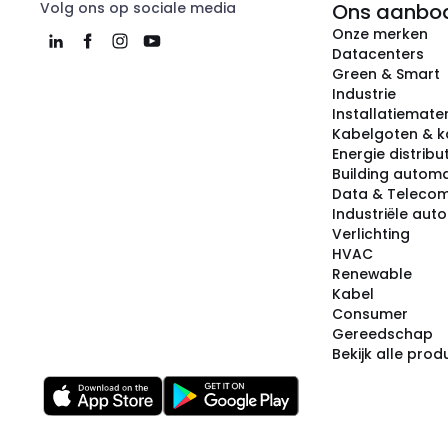
Volg ons op sociale media
Ons aanbo
Onze merken
Datacenters
Green & Smart
Industrie
Installatiemater
Kabelgoten & k
Energie distribu
Building automa
Data & Teleco
Industriële aut
Verlichting
HVAC
Renewable
Kabel
Consumer
Gereedschap
Bekijk alle pro