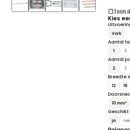
Toon 
Kies ee
Uitvoerin
Vork
Aantal f
Ander
1
3
Aantal p
Ander
2
3
Breedte 
12
18
Doorsne
10 mm²
Geschikt
Ander
ja
ne
Belangr