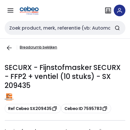
Overslaan
Overslaan
naar
naar
navigatie
inhoud
Zoekveld invoer
Breadcrumb bekijken
SECURX - Fijnstofmasker SECURX
- FFP2 + ventiel (10 stuks) - SX
209435
Kopiëren
Kopiëren
Ref Cebeo SX209435
Cebeo ID 7595783