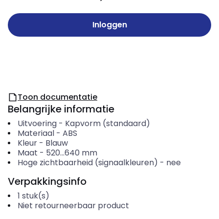
Inloggen
Toon documentatie
Belangrijke informatie
Uitvoering
-
Kapvorm (standaard)
Materiaal
-
ABS
Kleur
-
Blauw
Maat
-
520...640
mm
Hoge zichtbaarheid (signaalkleuren)
-
nee
Verpakkingsinfo
1
stuk(s)
Niet retourneerbaar product