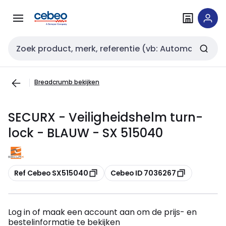
Overslaan
Overslaan
naar
naar
navigatie
inhoud
Zoekveld invoer
Breadcrumb bekijken
SECURX - Veiligheidshelm turn-
lock - BLAUW - SX 515040
Kopiëren
Kopiëren
Ref Cebeo SX515040
Cebeo ID 7036267
Log in of maak een account aan om de prijs- en
bestelinformatie te bekijken