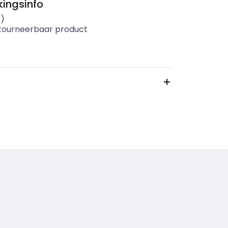
ingsinfo
s)
etourneerbaar product