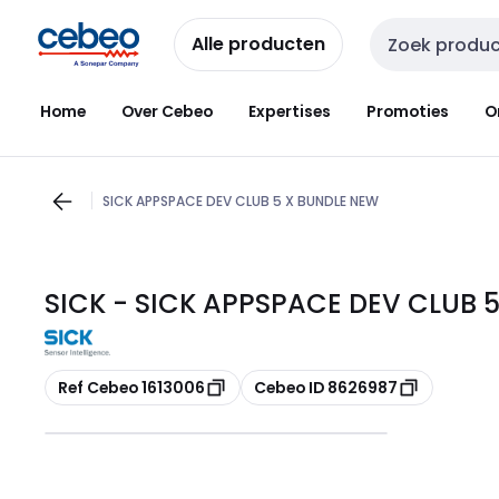
Overslaan
Overslaan
naar
naar
Alle producten
Zoekveld invoer
navigatie
inhoud
Home
Over Cebeo
Expertises
Promoties
O
SICK APPSPACE DEV CLUB 5 X BUNDLE NEW
SICK - SICK APPSPACE DEV CLUB 5
Kopiëren
Kopiëren
Ref Cebeo 1613006
Cebeo ID 8626987