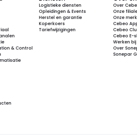
Logistieke diensten
Over Ceb
Opleidingen & Events
Onze filial
Herstel en garantie
Onze mer
Koperkoers
Cebeo Ap
iaal
Tariefwijzigingen
Cebeo Cl
analen
Cebeo E-
tie
Werken bi
tion & Control
Over Sone
m
Sonepar 
omatisatie
ducten