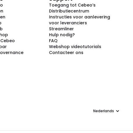
eo
Toegang tot Cebeo’s
en
Distributiecentrum
ken
Instructies voor aanlevering
p
voor leveranciers
ub
Streamliner
shop
Hulp nodig?
j Cebeo
FAQ
par
Webshop videotutorials
Governance
Contacteer ons
Taal