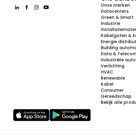
Onze merken
Datacenters
Green & Smart
Industrie
Installatiemater
Kabelgoten & k
Energie distribu
Building automa
Data & Teleco
Industriële aut
Verlichting
HVAC
Renewable
Kabel
Consumer
Gereedschap
Bekijk alle pro