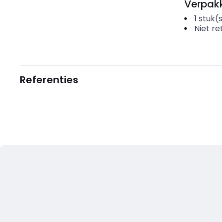
Verpakk
1
stuk(
Niet r
Referenties